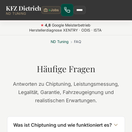
KFZ Dietrich
Zum Hauptinhalt springen
ND TUNING
4,8
Google
·
Meisterbetrieb
·
★
Herstellerdiagnose XENTRY · ODIS · ISTA
·
ND Tuning
›
FAQ
Häufige Fragen
Antworten zu Chiptuning, Leistungsmessung,
Legalität, Garantie, Fahrzeugeignung und
realistischen Erwartungen.
Was ist Chiptuning und wie funktioniert es?