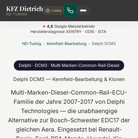
KFZ Dietrich
Zum Hauptinhalt springen
ND TUNING
4,8
Google
·
Meisterbetrieb
·
★
Herstellerdiagnose XENTRY · ODIS · ISTA
·
ND-Tuning
›
Kennfeld-Bearbeitung
›
Delphi DCM3
Delphi · DCM3 · Multi-Marken-Common-Rail-Diesel
Delphi DCM3 — Kennfeld-Bearbeitung & Klonen
Multi-Marken-Diesel-Common-Rail-ECU-
Familie der Jahre 2007-2017 von Delphi
Technologies — die unabhaengige
Alternative zur Bosch-Schwester
EDC17
der
gleichen Aera. Eingesetzt bei Renault-