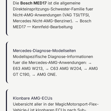
Die
Bosch MED17
ist die allgemeine
Direkteinspritzungs-Schwester-Familie fuer
Nicht-AMG-Anwendungen (VAG TSI/TFSI,
Mercedes Nicht-AMG-Benziner).
→ Bosch
MED17 — Kennfeld-Bearbeitung
Mercedes-Diagnose-Modellseiten
Modellspezifische Diagnose-Informationen
fuer die Mercedes-AMG-Anwendungen:
→
E63 AMG W213
,
→ C63 AMG W204
,
→ AMG
GT C190
,
→ AMG ONE
.
Klonbare AMG-ECUs
Uebersicht aller in der MagicMotorsport-Flex-
Vehicle-List klonbaren ECUs nach Sub-