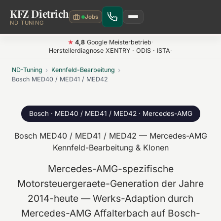
KFZ Dietrich
Zum Hauptinhalt springen
ND TUNING
4,8
Google
·
Meisterbetrieb
·
★
Herstellerdiagnose XENTRY · ODIS · ISTA
·
ND-Tuning
›
Kennfeld-Bearbeitung
›
Bosch MED40 / MED41 / MED42
Bosch · MED40 / MED41 / MED42 · Mercedes-AMG
Bosch MED40 / MED41 / MED42 — Mercedes-AMG
Kennfeld-Bearbeitung & Klonen
Mercedes-AMG-spezifische
Motorsteuergeraete-Generation der Jahre
2014-heute — Werks-Adaption durch
Mercedes-AMG Affalterbach auf Bosch-