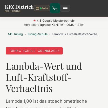
KFZ Dietrich
Zum Hauptinhalt springen
ND TUNING
4,8
Google
·
Meisterbetrieb
·
★
Herstellerdiagnose XENTRY · ODIS · ISTA
·
ND-Tuning
›
Tuning-Schule
›
Lambda + Luft-Kraftstoff-Verhaeltnis
TUNING-SCHULE · GRUNDLAGEN
Lambda-Wert und
Luft-Kraftstoff-
Verhaeltnis
Lambda 1,00 ist das stoechiometrische