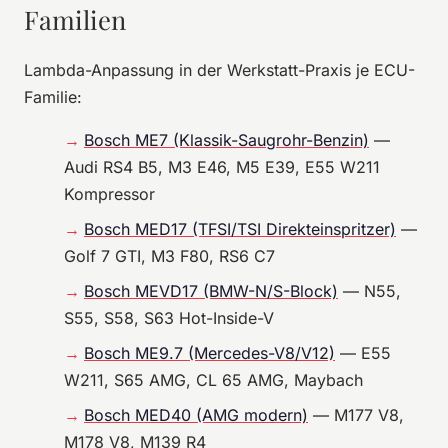
Familien
Lambda-Anpassung in der Werkstatt-Praxis je ECU-
Familie:
Bosch ME7 (Klassik-Saugrohr-Benzin)
—
Audi RS4 B5, M3 E46, M5 E39, E55 W211
Kompressor
Bosch MED17 (TFSI/TSI Direkteinspritzer)
—
Golf 7 GTI, M3 F80, RS6 C7
Bosch MEVD17 (BMW-N/S-Block)
— N55,
S55, S58, S63 Hot-Inside-V
Bosch ME9.7 (Mercedes-V8/V12)
— E55
W211, S65 AMG, CL 65 AMG, Maybach
Bosch MED40 (AMG modern)
— M177 V8,
M178 V8, M139 R4