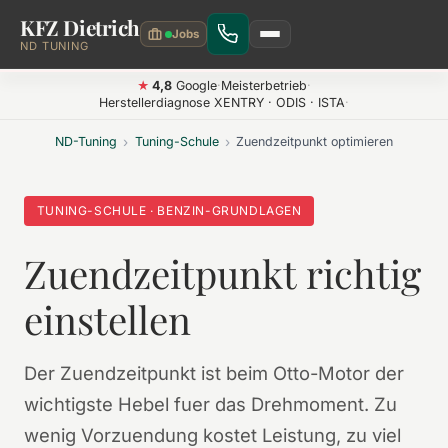
KFZ Dietrich
Zum Hauptinhalt springen
ND TUNING
4,8
Google
·
Meisterbetrieb
·
★
Herstellerdiagnose XENTRY · ODIS · ISTA
·
ND-Tuning
›
Tuning-Schule
›
Zuendzeitpunkt optimieren
TUNING-SCHULE · BENZIN-GRUNDLAGEN
Zuendzeitpunkt richtig
einstellen
Der Zuendzeitpunkt ist beim Otto-Motor der
wichtigste Hebel fuer das Drehmoment. Zu
wenig Vorzuendung kostet Leistung, zu viel